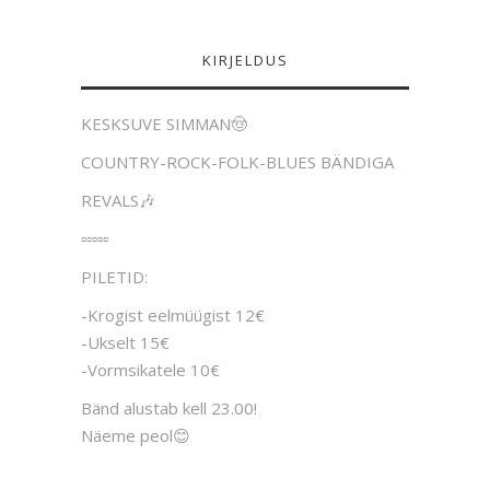
KIRJELDUS
KESKSUVE SIMMAN🤠
COUNTRY-ROCK-FOLK-BLUES BÄNDIGA
REVALS🎶
▫️▫️▫️▫️▫️
PILETID:
-Krogist eelmüügist 12€
-Ukselt 15€
-Vormsikatele 10€
Bänd alustab kell 23.00!
Näeme peol😊